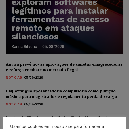
exploram softwares
legítimos para instalar
ferramentas de acesso
remoto em ataques
silenciosos
Karina Silvério
-
05/08/2026
Anvisa prevê novas aprovações de canetas emagrecedoras
e reforça combate ao mercado ilegal
NOTÍCIAS
05/08/2026
CNJ extingue aposentadoria compulsória como punição
máxima para magistrados e regulamenta perda do cargo
NOTÍCIAS
05/08/2026
Justiça de SP rejeita ação da família de Alexandre de
Moraes contra senador Alessandro Vieira
Usamos cookies em nosso site para fornecer a