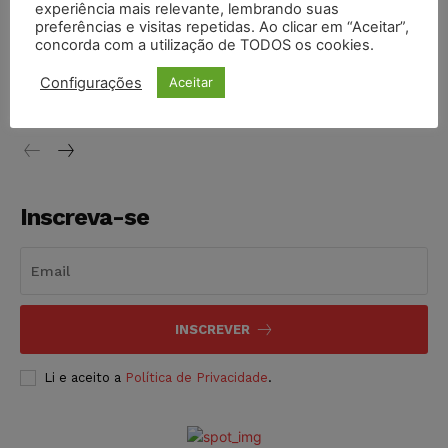
experiência mais relevante, lembrando suas
NOTÍCIAS
05/08/2026
preferências e visitas repetidas. Ao clicar em “Aceitar”,
concorda com a utilização de TODOS os cookies.
Conselho Nacional de Justiça determina afastamento da
juíza Gabriela Hardt por dois anos
Configurações
Aceitar
NOTÍCIAS
05/08/2026
Inscreva-se
INSCREVER
Li e aceito a
Política de Privacidade
.