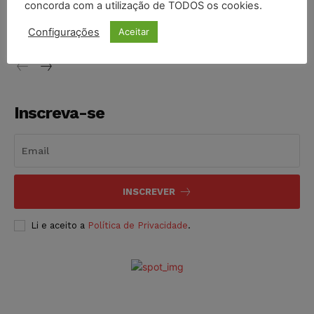
concorda com a utilização de TODOS os cookies.
proibição dos jogos de azar no Brasil
Configurações
Aceitar
NOTÍCIAS
06/08/2026
Inscreva-se
INSCREVER
Li e aceito a
Política de Privacidade
.