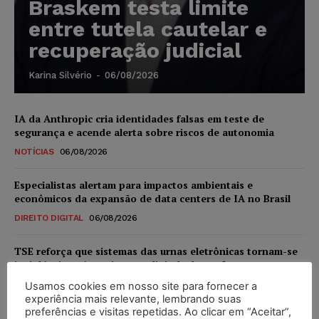
Braskem testa limite
entre tutela cautelar e
recuperação judicial
Karina Silvério
-
06/08/2026
IA da Anthropic cria identidades falsas em teste de
segurança e acende alerta sobre riscos de autonomia
NOTÍCIAS
06/08/2026
Especialistas alertam para impactos ambientais e
econômicos da expansão de data centers de IA no Brasil
DIREITO DIGITAL
06/08/2026
TSE reforça que sistemas das urnas eletrônicas tornam-se
invioláveis após assinatura digital e lacração
NOTÍCIAS
06/08/2026
Usamos cookies em nosso site para fornecer a
experiência mais relevante, lembrando suas
preferências e visitas repetidas. Ao clicar em “Aceitar”,
STF inicia julgamento sobre constitucionalidade da