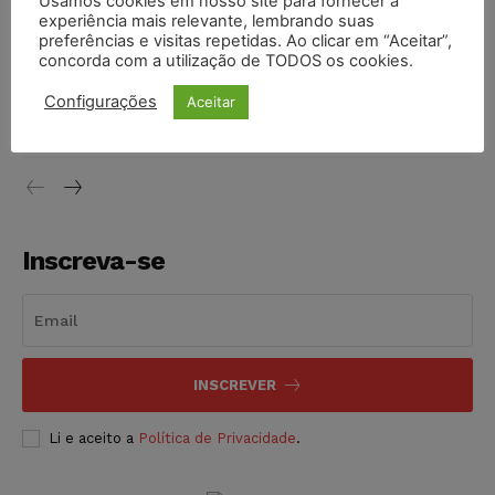
Usamos cookies em nosso site para fornecer a
experiência mais relevante, lembrando suas
NOTÍCIAS
07/08/2026
preferências e visitas repetidas. Ao clicar em “Aceitar”,
concorda com a utilização de TODOS os cookies.
Justiça de SP decreta prisão de suspeito investigado na
morte de advogado
Configurações
Aceitar
NOTÍCIAS
07/08/2026
Inscreva-se
INSCREVER
Li e aceito a
Política de Privacidade
.