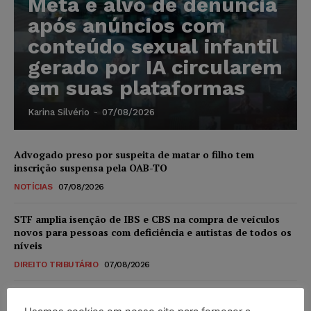
Meta é alvo de denúncia
após anúncios com
conteúdo sexual infantil
gerado por IA circularem
em suas plataformas
Karina Silvério
-
07/08/2026
Advogado preso por suspeita de matar o filho tem
inscrição suspensa pela OAB-TO
NOTÍCIAS
07/08/2026
STF amplia isenção de IBS e CBS na compra de veículos
novos para pessoas com deficiência e autistas de todos os
níveis
DIREITO TRIBUTÁRIO
07/08/2026
Justiça do Trabalho mantém justa causa de empregado que
vendia canetas emagrecedoras no local de trabalho