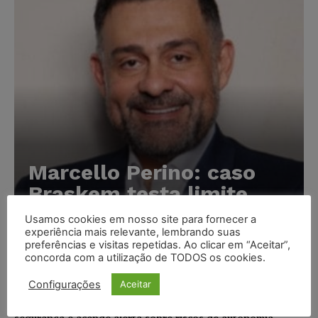
Marcello Perino: caso
Braskem testa limite
entre tutela cautelar e
Usamos cookies em nosso site para fornecer a
recuperação judicial
experiência mais relevante, lembrando suas
preferências e visitas repetidas. Ao clicar em “Aceitar”,
concorda com a utilização de TODOS os cookies.
Karina Silvério
-
06/08/2026
Configurações
Aceitar
IA da Anthropic cria identidades falsas em teste de
segurança e acende alerta sobre riscos de autonomia