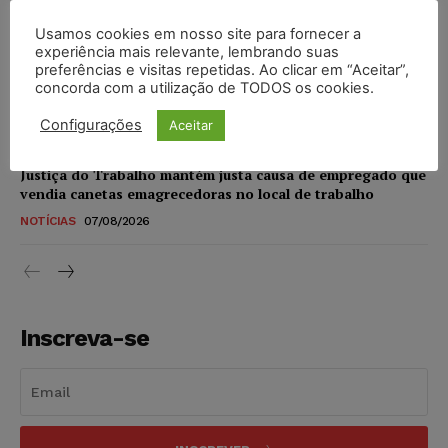
NOTÍCIAS
07/08/2026
Usamos cookies em nosso site para fornecer a
experiência mais relevante, lembrando suas
STF amplia isenção de IBS e CBS na compra de veículos
preferências e visitas repetidas. Ao clicar em “Aceitar”,
novos para pessoas com deficiência e autistas de todos os
concorda com a utilização de TODOS os cookies.
níveis
Configurações
Aceitar
DIREITO TRIBUTÁRIO
07/08/2026
Justiça do Trabalho mantém justa causa de empregado que
vendia canetas emagrecedoras no local de trabalho
NOTÍCIAS
07/08/2026
Inscreva-se