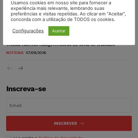
Usamos cookies em nosso site para fornecer a
STF amplia isenção de IBS e CBS na compra de veículos
experiência mais relevante, lembrando suas
novos para pessoas com deficiência e autistas de todos os
preferências e visitas repetidas. Ao clicar em “Aceitar”,
níveis
concorda com a utilização de TODOS os cookies.
DIREITO TRIBUTÁRIO
07/08/2026
Configurações
Aceitar
Justiça do Trabalho mantém justa causa de empregado que
vendia canetas emagrecedoras no local de trabalho
NOTÍCIAS
07/08/2026
Inscreva-se
INSCREVER