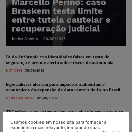
Marcello Perino: caso
Braskem testa limite
entre tutela cautelar e
recuperação judicial
Karina Silvério
-
06/08/2026
IA da Anthropic cria identidades falsas em teste de
segurança e acende alerta sobre riscos de autonomia
NOTÍCIAS
06/08/2026
Especialistas alertam para impactos ambientais e
econômicos da expansão de data centers de IA no Brasil
DIREITO DIGITAL
06/08/2026
TSE reforça que sistemas das urnas eletrônicas tornam-se
invioláveis após assinatura digital e lacração
Usamos cookies em nosso site para fornecer a
NOTÍCIAS
06/08/2026
experiência mais relevante, lembrando suas