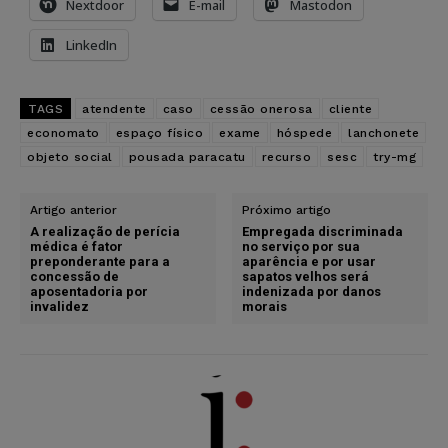
Nextdoor
E-mail
Mastodon
LinkedIn
TAGS
atendente
caso
cessão onerosa
cliente
economato
espaço físico
exame
hóspede
lanchonete
objeto social
pousada paracatu
recurso
sesc
try-mg
Artigo anterior
Próximo artigo
A realização de perícia
Empregada discriminada
médica é fator
no serviço por sua
preponderante para a
aparência e por usar
concessão de
sapatos velhos será
aposentadoria por
indenizada por danos
invalidez
morais