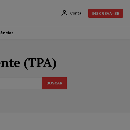
Conta
INSCREVA-SE
dências
ente (TPA)
BUSCAR