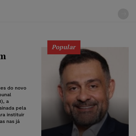
Popular
om
tes do novo
bunal
), a
sinada pela
a instituir
s nas já