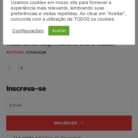
Usamos cookies em nosso site para fornecer a
STF amplia isenção de IBS e CBS na compra de veículos
experiência mais relevante, lembrando suas
novos para pessoas com deficiência e autistas de todos os
preferências e visitas repetidas. Ao clicar em “Aceitar”,
níveis
concorda com a utilização de TODOS os cookies.
DIREITO TRIBUTÁRIO
07/08/2026
Configurações
Aceitar
Justiça do Trabalho mantém justa causa de empregado que
vendia canetas emagrecedoras no local de trabalho
NOTÍCIAS
07/08/2026
Inscreva-se
INSCREVER
Li e aceito a
Política de Privacidade
.