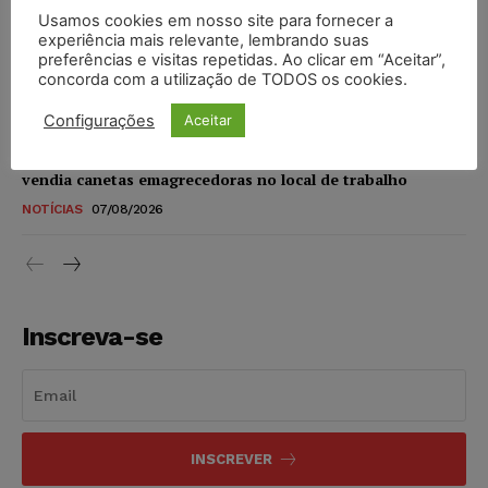
Usamos cookies em nosso site para fornecer a
STF amplia isenção de IBS e CBS na compra de veículos
experiência mais relevante, lembrando suas
novos para pessoas com deficiência e autistas de todos os
preferências e visitas repetidas. Ao clicar em “Aceitar”,
níveis
concorda com a utilização de TODOS os cookies.
DIREITO TRIBUTÁRIO
07/08/2026
Configurações
Aceitar
Justiça do Trabalho mantém justa causa de empregado que
vendia canetas emagrecedoras no local de trabalho
NOTÍCIAS
07/08/2026
Inscreva-se
INSCREVER