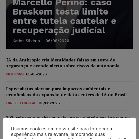
Marcello Perino: caso
Braskem testa limite
entre tutela cautelar e
recuperação judicial
Karina Silvério
-
06/08/2026
IA da Anthropic cria identidades falsas em teste de
segurança e acende alerta sobre riscos de autonomia
NOTÍCIAS
06/08/2026
Especialistas alertam para impactos ambientais e
econômicos da expansão de data centers de IA no Brasil
DIREITO DIGITAL
06/08/2026
TSE reforça que sistemas das urnas eletrônicas tornam-se
invioláveis após assinatura digital e lacração
Usamos cookies em nosso site para fornecer a
NOTÍCIAS
06/08/2026
experiência mais relevante, lembrando suas