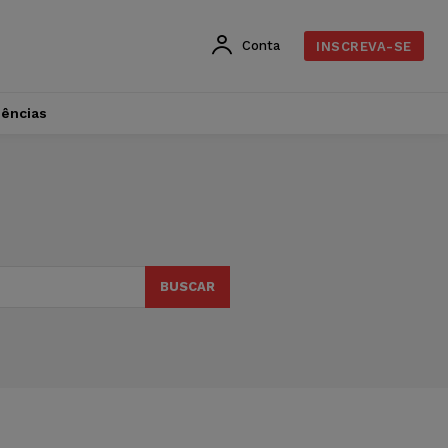
Conta
INSCREVA-SE
dências
BUSCAR