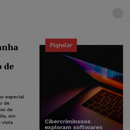
Popular
anha
o de
o especial
ar de
rso de
dia, em
Cibercriminosos
 viola
exploram softwares