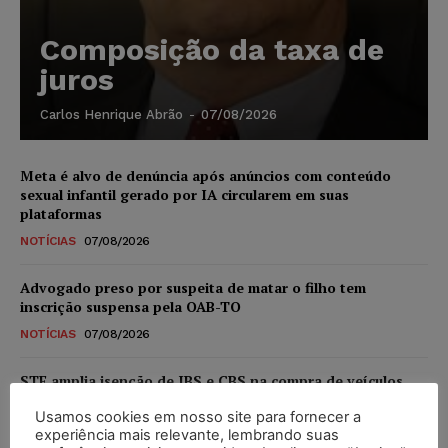
Composição da taxa de
juros
Carlos Henrique Abrão
-
07/08/2026
Meta é alvo de denúncia após anúncios com conteúdo
sexual infantil gerado por IA circularem em suas
plataformas
NOTÍCIAS
07/08/2026
Advogado preso por suspeita de matar o filho tem
inscrição suspensa pela OAB-TO
NOTÍCIAS
07/08/2026
STF amplia isenção de IBS e CBS na compra de veículos
novos para pessoas com deficiência e autistas de todos os
Usamos cookies em nosso site para fornecer a
níveis
experiência mais relevante, lembrando suas
DIREITO TRIBUTÁRIO
07/08/2026