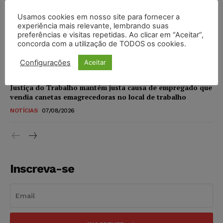
NOTÍCIAS
07/08/2026
Usamos cookies em nosso site para fornecer a
experiência mais relevante, lembrando suas
STF amplia isenção de IBS e CBS na compra de veículos
preferências e visitas repetidas. Ao clicar em “Aceitar”,
novos para pessoas com deficiência e autistas de todos os
concorda com a utilização de TODOS os cookies.
níveis
Configurações
Aceitar
DIREITO TRIBUTÁRIO
07/08/2026
Justiça do Trabalho mantém justa causa de empregado que
vendia canetas emagrecedoras no local de trabalho
NOTÍCIAS
07/08/2026
Inscreva-se