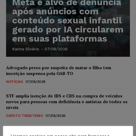
Meta é alvo de denúncia
após anúncios com
conteúdo sexual infantil
gerado por IA circularem
em suas plataformas
Karina Silvério
-
07/08/2026
Advogado preso por suspeita de matar o filho tem
inscrição suspensa pela OAB-TO
NOTÍCIAS
07/08/2026
STF amplia isenção de IBS e CBS na compra de veículos
novos para pessoas com deficiência e autistas de todos os
níveis
DIREITO TRIBUTÁRIO
07/08/2026
Justiça do Trabalho mantém justa causa de empregado que
vendia canetas emagrecedoras no local de trabalho