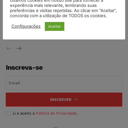
Usamos cookies em nosso site para fornecer a
experiência mais relevante, lembrando suas
NOTÍCIAS
07/08/2026
preferências e visitas repetidas. Ao clicar em “Aceitar”,
concorda com a utilização de TODOS os cookies.
Justiça de SP decreta prisão de suspeito investigado na
morte de advogado
Configurações
Aceitar
NOTÍCIAS
07/08/2026
Inscreva-se
INSCREVER
Li e aceito a
Política de Privacidade
.