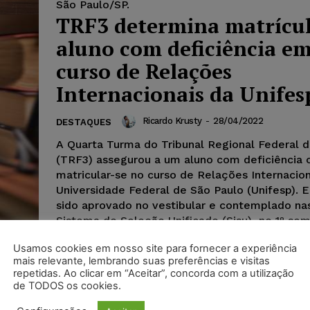
São Paulo/SP.
TRF3 determina matrícul
aluno com deficiência e
curso de Relações
Internacionais da Unifes
Ricardo Krusty
-
28/04/2022
DESTAQUES
A Quarta Turma do Tribunal Regional Federal d
(TRF3) assegurou a um aluno com deficiência o
matricular-se no curso de Relações Internacion
Universidade Federal de São Paulo (Unifesp). E
sido aprovado no vestibular e contemplado na
Sistema de Seleção Unificado (Sisu), no 1º se
2021, mas não teria apresentado a documenta
Usamos cookies em nosso site para fornecer a experiência
completa à instituição de ensino.
mais relevante, lembrando suas preferências e visitas
repetidas. Ao clicar em “Aceitar”, concorda com a utilização
de TODOS os cookies.