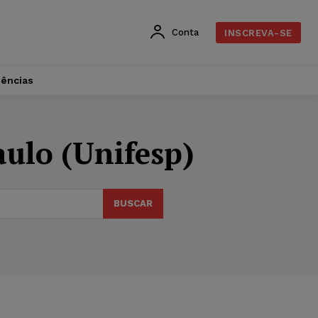
Conta
INSCREVA-SE
dências
aulo (Unifesp)
BUSCAR