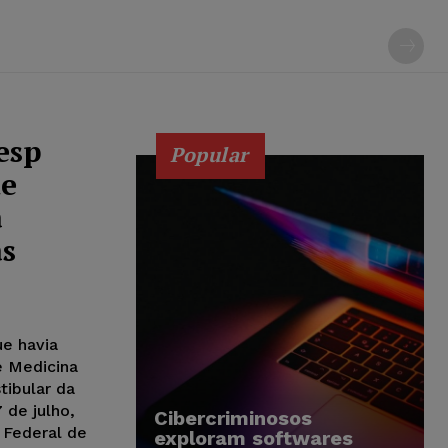
esp
Popular
de
a
as
ue havia
e Medicina
tibular da
7 de julho,
Cibercriminosos
l Federal de
exploram softwares