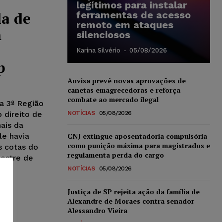
legítimos para instalar
a de
ferramentas de acesso
remoto em ataques
m
silenciosos
Karina Silvério
-
05/08/2026
p
Anvisa prevê novas aprovações de
canetas emagrecedoras e reforça
combate ao mercado ilegal
a 3ª Região
 direito de
NOTÍCIAS
05/08/2026
ais da
le havia
CNJ extingue aposentadoria compulsória
como punição máxima para magistrados e
s cotas do
regulamenta perda do cargo
mestre de
ção
NOTÍCIAS
05/08/2026
Justiça de SP rejeita ação da família de
Alexandre de Moraes contra senador
Alessandro Vieira