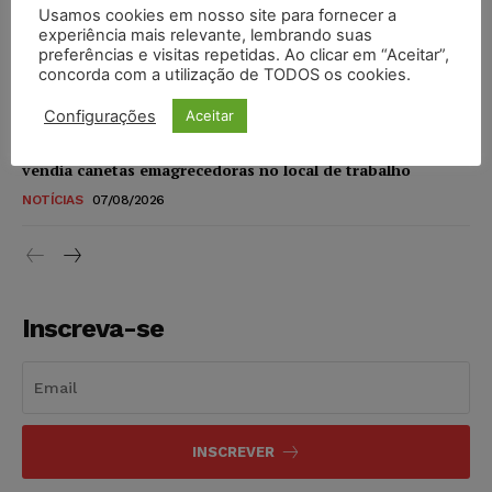
Usamos cookies em nosso site para fornecer a
STF amplia isenção de IBS e CBS na compra de veículos
experiência mais relevante, lembrando suas
novos para pessoas com deficiência e autistas de todos os
preferências e visitas repetidas. Ao clicar em “Aceitar”,
níveis
concorda com a utilização de TODOS os cookies.
DIREITO TRIBUTÁRIO
07/08/2026
Configurações
Aceitar
Justiça do Trabalho mantém justa causa de empregado que
vendia canetas emagrecedoras no local de trabalho
NOTÍCIAS
07/08/2026
Inscreva-se
INSCREVER