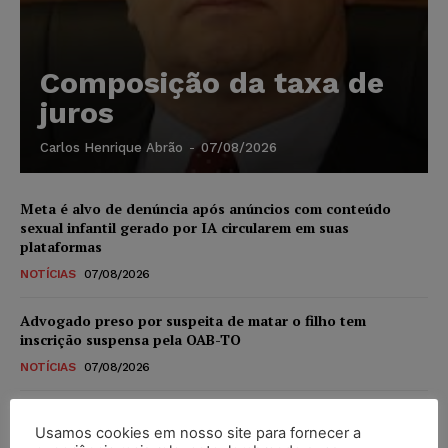
Composição da taxa de
juros
Carlos Henrique Abrão
-
07/08/2026
Meta é alvo de denúncia após anúncios com conteúdo
sexual infantil gerado por IA circularem em suas
plataformas
NOTÍCIAS
07/08/2026
Advogado preso por suspeita de matar o filho tem
inscrição suspensa pela OAB-TO
NOTÍCIAS
07/08/2026
STF amplia isenção de IBS e CBS na compra de veículos
novos para pessoas com deficiência e autistas de todos os
Usamos cookies em nosso site para fornecer a