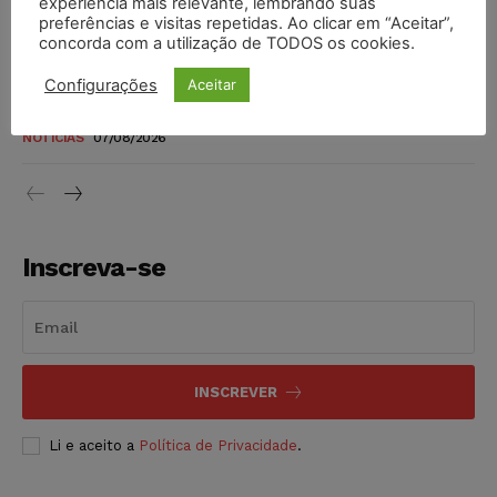
experiência mais relevante, lembrando suas
níveis
preferências e visitas repetidas. Ao clicar em “Aceitar”,
DIREITO TRIBUTÁRIO
07/08/2026
concorda com a utilização de TODOS os cookies.
Configurações
Aceitar
Justiça do Trabalho mantém justa causa de empregado que
vendia canetas emagrecedoras no local de trabalho
NOTÍCIAS
07/08/2026
Inscreva-se
INSCREVER
Li e aceito a
Política de Privacidade
.