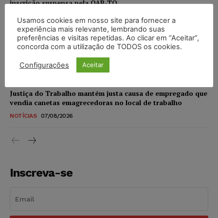
inscrição suspensa pela OAB-TO
NOTÍCIAS
07/08/2026
Usamos cookies em nosso site para fornecer a
experiência mais relevante, lembrando suas
preferências e visitas repetidas. Ao clicar em “Aceitar”,
STF amplia isenção de IBS e CBS na compra de veículos
concorda com a utilização de TODOS os cookies.
novos para pessoas com deficiência e autistas de todos os
níveis
Configurações
Aceitar
DIREITO TRIBUTÁRIO
07/08/2026
Justiça do Trabalho mantém justa causa de empregado que
vendia canetas emagrecedoras no local de trabalho
NOTÍCIAS
07/08/2026
Inscreva-se