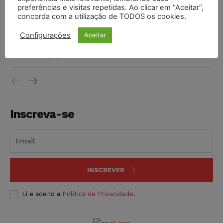
preferências e visitas repetidas. Ao clicar em “Aceitar”,
DIREITO TRIBUTÁRIO
07/08/2026
concorda com a utilização de TODOS os cookies.
Justiça do Trabalho mantém justa causa de empregado que
Configurações
Aceitar
vendia canetas emagrecedoras no local de trabalho
NOTÍCIAS
07/08/2026
Inscreva-se
INSCREVER
Li e aceito a
Política de Privacidade
.