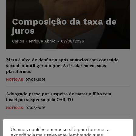
Composição da taxa de
juros
Carlos Henrique Abrão
-
07/08/2026
Meta é alvo de denúncia após anúncios com conteúdo
sexual infantil gerado por IA circularem em suas
plataformas
NOTÍCIAS
07/08/2026
Advogado preso por suspeita de matar o filho tem
inscrição suspensa pela OAB-TO
NOTÍCIAS
07/08/2026
STF amplia isenção de IBS e CBS na compra de veículos
novos para pessoas com deficiência e autistas de todos os
Usamos cookies em nosso site para fornecer a
níveis
experiência mais relevante, lembrando suas