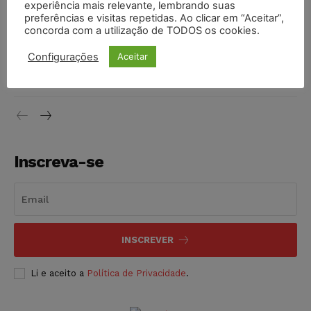
experiência mais relevante, lembrando suas
NOTÍCIAS
06/08/2026
preferências e visitas repetidas. Ao clicar em “Aceitar”,
concorda com a utilização de TODOS os cookies.
STF inicia julgamento sobre constitucionalidade da
Configurações
Aceitar
proibição dos jogos de azar no Brasil
NOTÍCIAS
06/08/2026
Inscreva-se
INSCREVER
Li e aceito a
Política de Privacidade
.