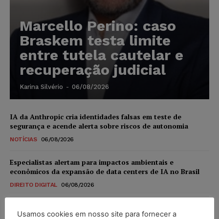
Marcello Perino: caso
Braskem testa limite
entre tutela cautelar e
recuperação judicial
Karina Silvério
-
06/08/2026
IA da Anthropic cria identidades falsas em teste de
segurança e acende alerta sobre riscos de autonomia
NOTÍCIAS
06/08/2026
Especialistas alertam para impactos ambientais e
econômicos da expansão de data centers de IA no Brasil
DIREITO DIGITAL
06/08/2026
TSE reforça que sistemas das urnas eletrônicas tornam-se
Usamos cookies em nosso site para fornecer a
invioláveis após assinatura digital e lacração