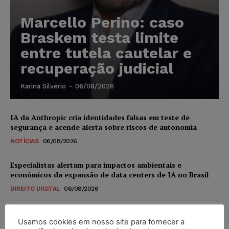
Marcello Perino: caso
Braskem testa limite
entre tutela cautelar e
recuperação judicial
Karina Silvério
-
06/08/2026
IA da Anthropic cria identidades falsas em teste de
segurança e acende alerta sobre riscos de autonomia
NOTÍCIAS
06/08/2026
Especialistas alertam para impactos ambientais e
econômicos da expansão de data centers de IA no Brasil
DIREITO DIGITAL
06/08/2026
TSE reforça que sistemas das urnas eletrônicas tornam-se
Usamos cookies em nosso site para fornecer a
invioláveis após assinatura digital e lacração