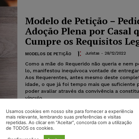
Modelo de Petição – Pedi
Adoção Plena por Casal 
Cumpre os Requisitos Le
Juristas
-
28/12/2022
MODELOS DE PETIÇÃO
Como a mãe do Requerido não queria e nem po
lo, manifestou inequívoca vontade de entregar s
Aos Requerentes, antes mesmo deste completa
idade, o que já foi tempo mais que suficiente 
poder avaliar através da convivência a constit
vínculo.
Usamos cookies em nosso site para fornecer a experiência
mais relevante, lembrando suas preferências e visitas
repetidas. Ao clicar em “Aceitar”, concorda com a utilização
de TODOS os cookies.