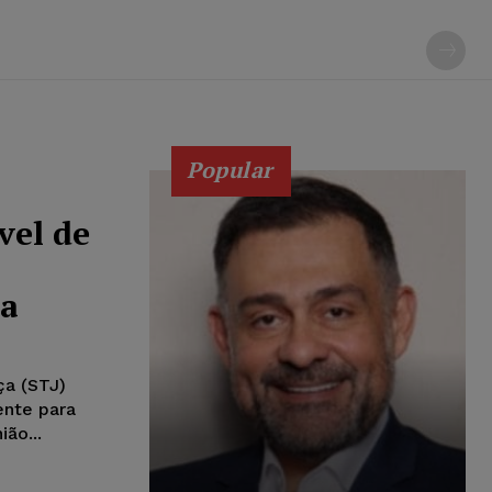
Popular
vel de
ma
ça (STJ)
ente para
ião...