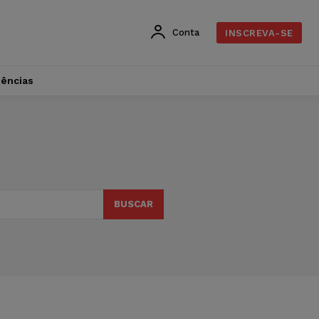
Conta
INSCREVA-SE
dências
BUSCAR