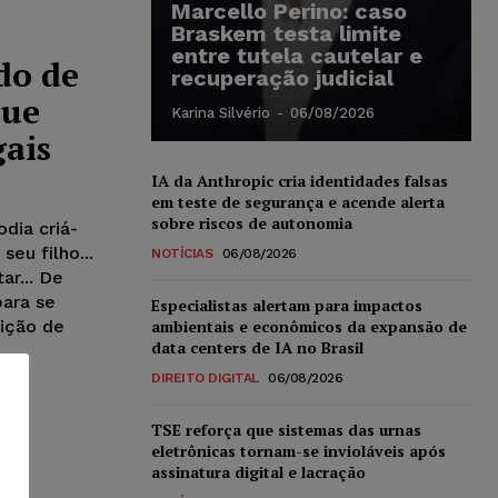
Marcello Perino: caso
Braskem testa limite
entre tutela cautelar e
do de
recuperação judicial
que
Karina Silvério
-
06/08/2026
gais
IA da Anthropic cria identidades falsas
em teste de segurança e acende alerta
sobre riscos de autonomia
dia criá-
eu filho...
NOTÍCIAS
06/08/2026
r... De
para se
Especialistas alertam para impactos
uição de
ambientais e econômicos da expansão de
data centers de IA no Brasil
DIREITO DIGITAL
06/08/2026
TSE reforça que sistemas das urnas
eletrônicas tornam-se invioláveis após
assinatura digital e lacração