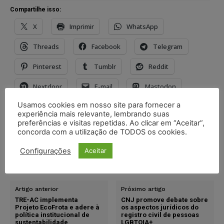
Compartilhe isso:
X
Imprimir
WhatsApp
Threads
Facebook
Telegram
Pinterest
Tumblr
Reddit
Nextdoor
E-mail
Mastodon
Usamos cookies em nosso site para fornecer a
LinkedIn
experiência mais relevante, lembrando suas
preferências e visitas repetidas. Ao clicar em “Aceitar”,
concorda com a utilização de TODOS os cookies.
TAGS
adoção póstuma
Configurações
Aceitar
Estatuto da Criança e do Adolescente
STJ
união estável
vínculo afetivo
Artigo anterior
Próximo artigo
TRE-AC implementa
CNJ promove debate sobre
Projeto EcoFrota e adere à
os aspectos jurídicos do
política institucional de
registro civil de pessoas
sustentabilidade
LGBTQIA+