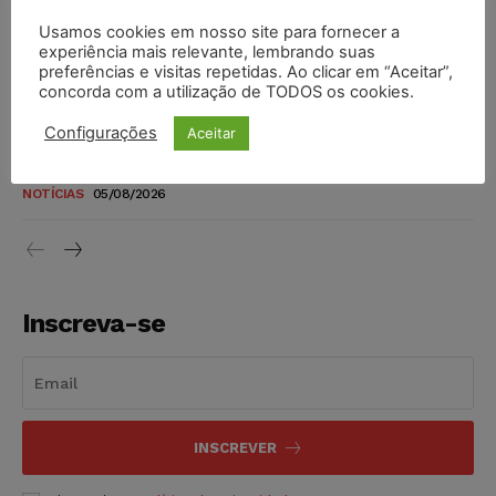
Usamos cookies em nosso site para fornecer a
Justiça de SP rejeita ação da família de Alexandre de
experiência mais relevante, lembrando suas
Moraes contra senador Alessandro Vieira
preferências e visitas repetidas. Ao clicar em “Aceitar”,
concorda com a utilização de TODOS os cookies.
NOTÍCIAS
05/08/2026
Configurações
Aceitar
Conselho Nacional de Justiça determina afastamento da
juíza Gabriela Hardt por dois anos
NOTÍCIAS
05/08/2026
Inscreva-se
INSCREVER