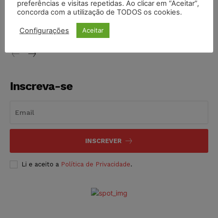
preferências e visitas repetidas. Ao clicar em “Aceitar”,
Conselho Nacional de Justiça determina afastamento da
concorda com a utilização de TODOS os cookies.
juíza Gabriela Hardt por dois anos
NOTÍCIAS
05/08/2026
Configurações
Aceitar
Inscreva-se
INSCREVER
Li e aceito a
Política de Privacidade
.