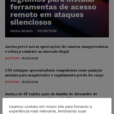
ferramentas de acesso
remoto em ataques
silenciosos
Karina Silvério
-
05/08/2026
Anvisa prevê novas aprovações de canetas emagrecedoras
e reforça combate ao mercado ilegal
NOTÍCIAS
05/08/2026
CNJ extingue aposentadoria compulsória como punição
máxima para magistrados e regulamenta perda do cargo
NOTÍCIAS
05/08/2026
Justiça de SP rejeita ação da família de Alexandre de
Moraes contra senador Alessandro Vieira
NOTÍCIAS
05/08/2026
Usamos cookies em nosso site para fornecer a
experiência mais relevante, lembrando suas