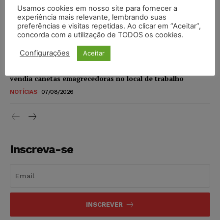
Usamos cookies em nosso site para fornecer a
STF amplia isenção de IBS e CBS na compra de veículos
experiência mais relevante, lembrando suas
novos para pessoas com deficiência e autistas de todos os
preferências e visitas repetidas. Ao clicar em “Aceitar”,
níveis
concorda com a utilização de TODOS os cookies.
DIREITO TRIBUTÁRIO
07/08/2026
Configurações
Aceitar
Justiça do Trabalho mantém justa causa de empregado que
vendia canetas emagrecedoras no local de trabalho
NOTÍCIAS
07/08/2026
Inscreva-se
INSCREVER