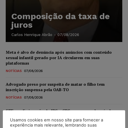
Composição da taxa de
juros
Carlos Henrique Abrão
-
07/08/2026
Meta é alvo de denúncia após anúncios com conteúdo
sexual infantil gerado por IA circularem em suas
plataformas
NOTÍCIAS
07/08/2026
Advogado preso por suspeita de matar o filho tem
inscrição suspensa pela OAB-TO
NOTÍCIAS
07/08/2026
STF amplia isenção de IBS e CBS na compra de veículos
novos para pessoas com deficiência e autistas de todos os
Usamos cookies em nosso site para fornecer a
níveis
experiência mais relevante, lembrando suas