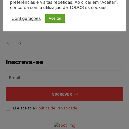
DIREITO TRIBUTÁRIO
07/08/2026
preferências e visitas repetidas. Ao clicar em “Aceitar”,
concorda com a utilização de TODOS os cookies.
Justiça do Trabalho mantém justa causa de empregado que
Configurações
Aceitar
vendia canetas emagrecedoras no local de trabalho
NOTÍCIAS
07/08/2026
Inscreva-se
INSCREVER
Li e aceito a
Política de Privacidade
.