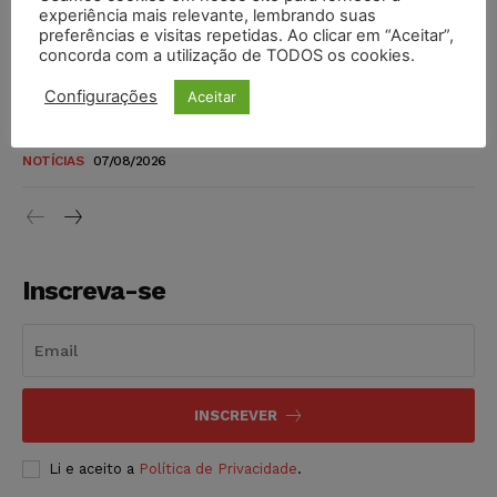
novos para pessoas com deficiência e autistas de todos os
experiência mais relevante, lembrando suas
níveis
preferências e visitas repetidas. Ao clicar em “Aceitar”,
concorda com a utilização de TODOS os cookies.
DIREITO TRIBUTÁRIO
07/08/2026
Configurações
Aceitar
Justiça do Trabalho mantém justa causa de empregado que
vendia canetas emagrecedoras no local de trabalho
NOTÍCIAS
07/08/2026
Inscreva-se
INSCREVER
Li e aceito a
Política de Privacidade
.