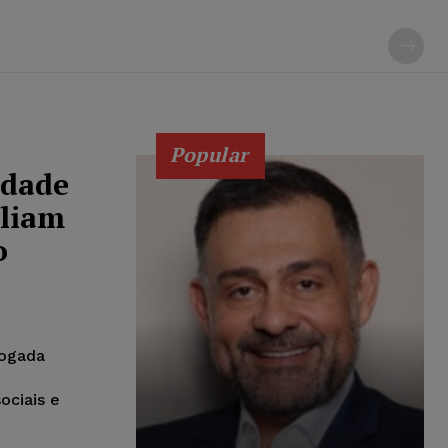
Popular
idade
pliam
o
vogada
ociais e