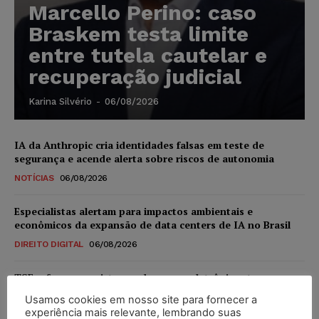
Marcello Perino: caso
Braskem testa limite
entre tutela cautelar e
recuperação judicial
Karina Silvério
-
06/08/2026
IA da Anthropic cria identidades falsas em teste de
segurança e acende alerta sobre riscos de autonomia
NOTÍCIAS
06/08/2026
Especialistas alertam para impactos ambientais e
econômicos da expansão de data centers de IA no Brasil
DIREITO DIGITAL
06/08/2026
TSE reforça que sistemas das urnas eletrônicas tornam-se
invioláveis após assinatura digital e lacração
Usamos cookies em nosso site para fornecer a
NOTÍCIAS
06/08/2026
experiência mais relevante, lembrando suas