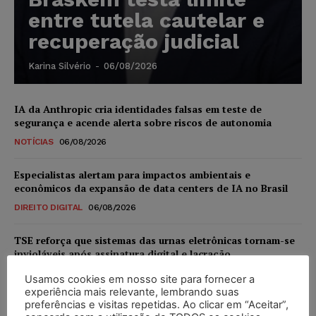
entre tutela cautelar e
recuperação judicial
Karina Silvério
-
06/08/2026
IA da Anthropic cria identidades falsas em teste de
segurança e acende alerta sobre riscos de autonomia
NOTÍCIAS
06/08/2026
Especialistas alertam para impactos ambientais e
econômicos da expansão de data centers de IA no Brasil
DIREITO DIGITAL
06/08/2026
TSE reforça que sistemas das urnas eletrônicas tornam-se
invioláveis após assinatura digital e lacração
NOTÍCIAS
06/08/2026
Usamos cookies em nosso site para fornecer a
experiência mais relevante, lembrando suas
preferências e visitas repetidas. Ao clicar em “Aceitar”,
STF inicia julgamento sobre constitucionalidade da