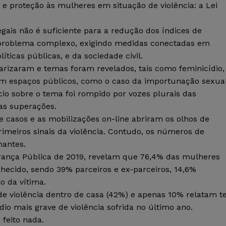
 e proteção às mulheres em situação de violência: a Lei
gais não é suficiente para a redução dos índices de
m problema complexo, exigindo medidas conectadas em
íticas públicas, e da sociedade civil.
larizaram e temas foram revelados, tais como feminicídio,
 em espaços públicos, como o caso da importunação sexua
ncio sobre o tema foi rompido por vozes plurais das
as superações.
de casos e as mobilizações on-line abriram os olhos de
imeiros sinais da violência. Contudo, os números de
mantes.
rança Pública de 2019, revelam que 76,4% das mulheres
hecido, sendo 39% parceiros e ex-parceiros, 14,6%
o da vítima.
e violência dentro de casa (42%) e apenas 10% relatam t
o mais grave de violência sofrida no último ano.
feito nada.