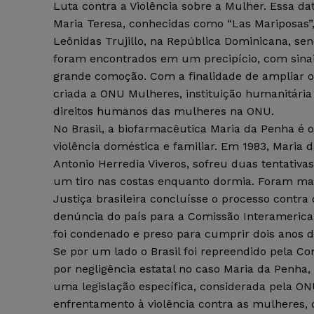
Luta contra a Violência sobre a Mulher. Essa da
Maria Teresa, conhecidas como “Las Mariposas”,
Leônidas Trujillo, na República Dominicana, se
foram encontrados em um precipício, com sinai
grande comoção. Com a finalidade de ampliar o 
criada a ONU Mulheres, instituição humanitári
direitos humanos das mulheres na ONU.
No Brasil, a biofarmacêutica Maria da Penha é 
violência doméstica e familiar. Em 1983, Maria 
Antonio Herredia Viveros, sofreu duas tentativa
um tiro nas costas enquanto dormia. Foram mais
Justiça brasileira concluísse o processo contr
denúncia do país para a Comissão Interamerica
foi condenado e preso para cumprir dois anos d
Se por um lado o Brasil foi repreendido pela C
por negligência estatal no caso Maria da Penha,
uma legislação específica, considerada pela 
enfrentamento à violência contra as mulheres, c