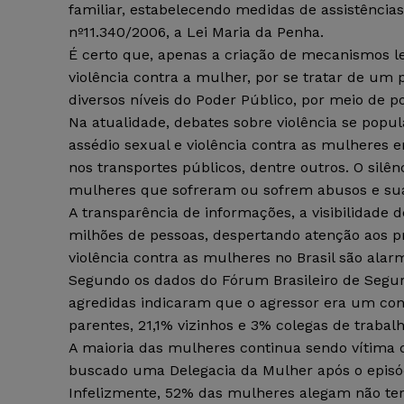
familiar, estabelecendo medidas de assistências
nº11.340/2006, a Lei Maria da Penha.
É certo que, apenas a criação de mecanismos le
violência contra a mulher, por se tratar de u
diversos níveis do Poder Público, por meio de pol
Na atualidade, debates sobre violência se popu
assédio sexual e violência contra as mulheres
nos transportes públicos, dentre outros. O silê
mulheres que sofreram ou sofrem abusos e su
A transparência de informações, a visibilidade 
milhões de pessoas, despertando atenção aos pr
violência contra as mulheres no Brasil são alar
Segundo os dados do Fórum Brasileiro de Segu
agredidas indicaram que o agressor era um con
parentes, 21,1% vizinhos e 3% colegas de trabalh
A maioria das mulheres continua sendo vítima d
buscado uma Delegacia da Mulher após o episódi
Infelizmente, 52% das mulheres alegam não ter 