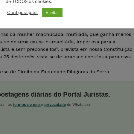
de TODOS os cookies.
ência contra a mulher, a ONU estabeleceu o dia 25 de ca
tica é aumentar a conscientização e medidas para o fim d
Configurações
Aceitar
aranja, entendida como vibrante e otimista, representa u
penas da mulher machucada, mutilada, que ganha menos
ta-se de uma causa humanitária, imperiosa para a
ista e sem preconceitos”, prevista em nossa Constituição
ia 25 deste mês, vista-se de laranja e contribua para essa
rso de Direito da Faculdade Pitágoras da Serra.
postagens diárias do Portal Juristas.
o com os
termos de uso
e
privacidade
do Whatsapp.