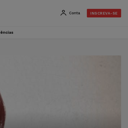
Conta
INSCREVA-SE
dências