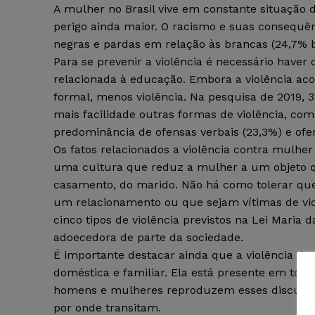
A mulher no Brasil vive em constante situação 
perigo ainda maior. O racismo e suas consequên
negras e pardas em relação às brancas (24,7% b
Para se prevenir a violência é necessário haver
relacionada à educação. Embora a violência ac
formal, menos violência. Na pesquisa de 2019,
mais facilidade outras formas de violência, com
predominância de ofensas verbais (23,3%) e ofen
Os fatos relacionados a violência contra mulh
uma cultura que reduz a mulher a um objeto q
casamento, do marido. Não há como tolerar qu
um relacionamento ou que sejam vítimas de violê
cinco tipos de violência previstos na Lei Maria 
adoecedora de parte da sociedade.
É importante destacar ainda que a violência de
doméstica e familiar. Ela está presente em tod
homens e mulheres reproduzem esses discursos 
por onde transitam.