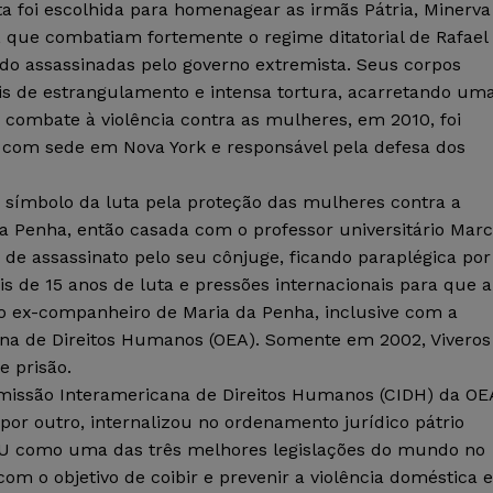
ta foi escolhida para homenagear as irmãs Pátria, Minerva
 que combatiam fortemente o regime ditatorial de Rafael
ndo assassinadas pelo governo extremista. Seus corpos
s de estrangulamento e intensa tortura, acarretando um
combate à violência contra as mulheres, em 2010, foi
a com sede em Nova York e responsável pela defesa dos
o símbolo da luta pela proteção das mulheres contra a
da Penha, então casada com o professor universitário Mar
s de assassinato pelo seu cônjuge, ficando paraplégica por
 de 15 anos de luta e pressões internacionais para que a
a o ex-companheiro de Maria da Penha, inclusive com a
na de Direitos Humanos (OEA). Somente em 2002, Viveros
e prisão.
omissão Interamericana de Direitos Humanos (CIDH) da OE
 por outro, internalizou no ordenamento jurídico pátrio
ONU como uma das três melhores legislações do mundo no
om o objetivo de coibir e prevenir a violência doméstica e