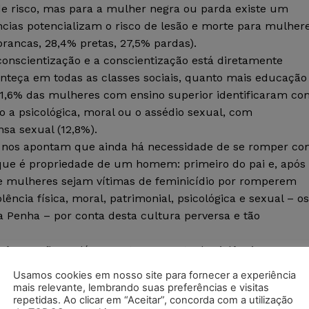
de risco, mas para a mulher negra ou parda existe um
cias potencializam o risco de lesão e morte para mulher
rancas, 28,4% pretas, 27,5% pardas).
 conscientização e a conscientização está diretamente
onteça em todas as classes sociais, quanto mais educação
 31,6% das mulheres com ensino superior identificaram co
o a psicológica, moral ou o assédio sexual, com
sa sexual (12,8%).
er nos apontam que ainda há necessidade de se romper c
ue é propriedade de um homem: primeiro do pai e, após
e mulheres sejam vítimas de feminicídio por romperem
ncia física, moral, patrimonial, psicológica e sexual – os
da Penha – por conta desta cultura perversa e tão
 gênero não se dá somente por conta da violência
os os espaços da nossa sociedade, com o agravante de que
Usamos cookies em nosso site para fornecer a experiência
e práticas, inseridos pela cultura nos diversos espaços
mais relevante, lembrando suas preferências e visitas
repetidas. Ao clicar em “Aceitar”, concorda com a utilização