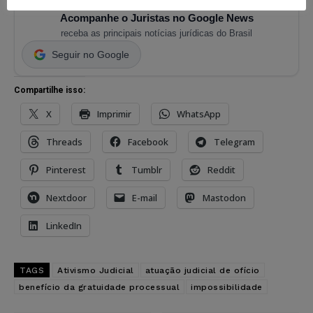
Acompanhe o Juristas no Google News
receba as principais notícias jurídicas do Brasil
Seguir no Google
Compartilhe isso:
X
Imprimir
WhatsApp
Threads
Facebook
Telegram
Pinterest
Tumblr
Reddit
Nextdoor
E-mail
Mastodon
LinkedIn
TAGS
Ativismo Judicial
atuação judicial de ofício
benefício da gratuidade processual
impossibilidade