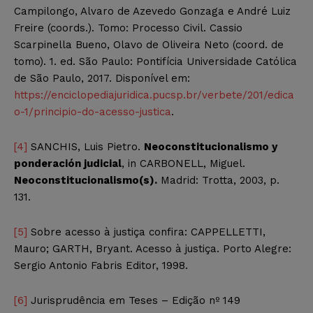
Campilongo, Alvaro de Azevedo Gonzaga e André Luiz
Freire (coords.). Tomo: Processo Civil. Cassio
Scarpinella Bueno, Olavo de Oliveira Neto (coord. de
tomo). 1. ed. São Paulo: Pontifícia Universidade Católica
de São Paulo, 2017. Disponível em:
https://enciclopediajuridica.pucsp.br/verbete/201/edica
o-1/principio-do-acesso-justica
.
[4]
SANCHIS, Luis Pietro.
Neoconstitucionalismo y
ponderación judicial
, in CARBONELL, Miguel.
Neoconstitucionalismo(s).
Madrid: Trotta, 2003, p.
131.
[5]
Sobre acesso à justiça confira: CAPPELLETTI,
Mauro; GARTH, Bryant. Acesso à justiça. Porto Alegre:
Sergio Antonio Fabris Editor, 1998.
[6]
Jurisprudência em Teses – Edição nº 149