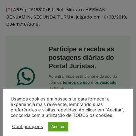
[7]
AREsp 1516810/RJ, Rel. Ministro HERMAN
BENJAMIN, SEGUNDA TURMA, julgado em 10/09/2019,
DJe 11/10/2019.
Participe e receba as
postagens diárias do
Portal Juristas.
Ao entrar você está ciente e de acordo
com os
termos de uso
e
privacidade
do Whatsapp.
Usamos cookies em nosso site para fornecer a
PARTICIPE DO CANAL
experiência mais relevante, lembrando suas
preferências e visitas repetidas. Ao clicar em “Aceitar”,
concorda com a utilização de TODOS os cookies.
Configurações
Aceitar