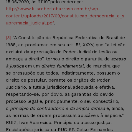
15.05/2020, às 21’19’’pelo endereço:
http://www.luisrobertobarroso.com.br/wp-
content/uploads/2017/09/constituicao_democracia_e_s
upremacia_judicial.pdf
.
[3]
“A Constituição da República Federativa do Brasil de
1988, ao proclamar em seu art. 5º, XXXV, que “a lei não
excluirá da apreciação do Poder Judiciário lesão ou
ameaça a direito”, tornou o direito e garantia de
acesso
à justiça
em um
direito fundamental
, de maneira que
se pressupõe que todos, indistintamente, possuem o
direito de postular, perante os órgãos do Poder
Judiciário, a tutela jurisdicional adequada e efetiva,
respeitando-se, por óbvio, as garantias do devido
processo legal e, principalmente, o seu consectário,
o
princípio do contraditório e da ampla defesa
e, ainda,
as normas de ordem processual aplicáveis à espécie.”
RUIZ, Ivan Aparecido. Princípio do acesso justiça.
Enciclopédia jurídica da PUC-SP. Celso Fernandes