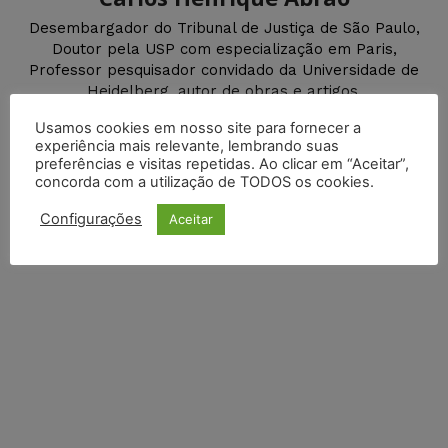
Desembargador do Tribunal de Justiça de São Paulo,
Doutor pela USP com especialização em Paris,
Professor pesquisador convidado da Universidade de
Heidelberg, autor de obras e artigos.
Usamos cookies em nosso site para fornecer a
experiência mais relevante, lembrando suas
preferências e visitas repetidas. Ao clicar em “Aceitar”,
DEIXE UM COMENTÁRIO
concorda com a utilização de TODOS os cookies.
Configurações
Aceitar
Default Comments (0)
Facebook Comments
Disqus Comments