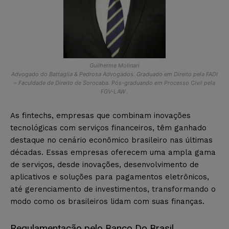
Guilherme Molinari
Advogado do Battaglia & Pedrosa Advogados. Graduado em Direito pela FADI
– Faculdade de Direito de Sorocaba. Pós-graduando em Processo Civil pela
FGV-LAW .
As fintechs, empresas que combinam inovações
tecnológicas com serviços financeiros, têm ganhado
destaque no cenário econômico brasileiro nas últimas
décadas. Essas empresas oferecem uma ampla gama
de serviços, desde inovações, desenvolvimento de
aplicativos e soluções para pagamentos eletrônicos,
até gerenciamento de investimentos, transformando o
modo como os brasileiros lidam com suas finanças.
Regulamentação pelo Banco Do Brasil