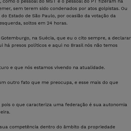
s, como o pessoal do MST e o pessoal do PT fizeram na
mer, sem terem sido condenados por atos golpistas. Ou
a do Estado de São Paulo, por ocasião da votação da
squerda, soltos em 24 horas.
e Gotemburgo, na Suécia, que eu o cito sempre, a declarar
i há presos políticos e aqui no Brasil nós não temos
uturo e que nós estamos vivendo na atualidade.
 um outro fato que me preocupa, e esse mais do que
, pois o que caracteriza uma federação é sua autonomia
eira.
da sua competência dentro do âmbito da propriedade