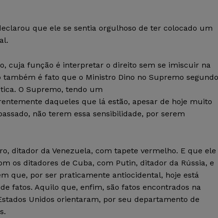
eclarou que ele se sentia orgulhoso de ter colocado um
al.
o, cuja função é interpretar o direito sem se imiscuir na
mo também é fato que o Ministro Dino no Supremo segund
ítica. O Supremo, tendo um
ferentemente daqueles que lá estão, apesar de hoje muito
assado, não terem essa sensibilidade, por serem
o, ditador da Venezuela, com tapete vermelho. E que ele
m os ditadores de Cuba, com Putin, ditador da Rússia, e
ém que, por ser praticamente antiocidental, hoje está
 de fatos. Aquilo que, enfim, são fatos encontrados na
s Estados Unidos orientaram, por seu departamento de
s.