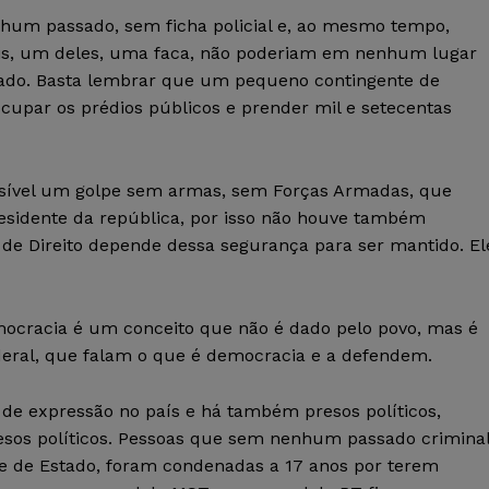
um passado, sem ficha policial e, ao mesmo tempo,
nais, um deles, uma faca, não poderiam em nenhum lugar
ado. Basta lembrar que um pequeno contingente de
cupar os prédios públicos e prender mil e setecentas
ssível um golpe sem armas, sem Forças Armadas, que
residente da república, por isso não houve também
o de Direito depende dessa segurança para ser mantido. El
ocracia é um conceito que não é dado pelo povo, mas é
deral, que falam o que é democracia e a defendem.
 de expressão no país e há também presos políticos,
presos políticos. Pessoas que sem nenhum passado criminal
 de Estado, foram condenadas a 17 anos por terem