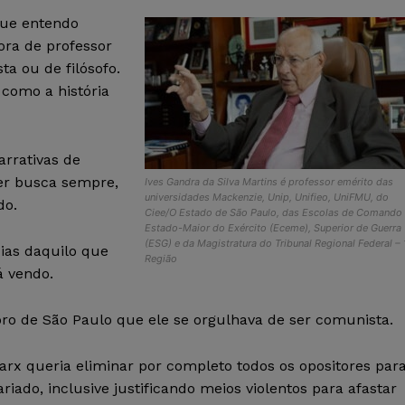
que entendo
ora de professor
ta ou de filósofo.
como a história
arrativas de
er busca sempre,
Ives Gandra da Silva Martins é professor emérito das
universidades Mackenzie, Unip, Unifieo, UniFMU, do
do.
Ciee/O Estado de São Paulo, das Escolas de Comando
Estado-Maior do Exército (Eceme), Superior de Guerra
(ESG) e da Magistratura do Tribunal Regional Federal – 
cias daquilo que
Região
á vendo.
ro de São Paulo que ele se orgulhava de ser comunista.
x queria eliminar por completo todos os opositores par
iado, inclusive justificando meios violentos para afastar