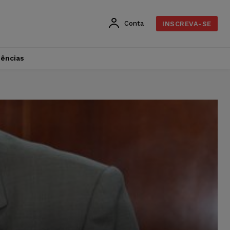
Conta
INSCREVA-SE
dências