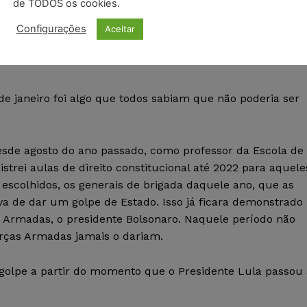
de TODOS os cookies.
s e o presidente Lula, num discurso fora do contexto,
Configurações
s, como a Folha de S. Paulo e o Estado de S. Paulo,
Aceitar
democracia e queriam o controle das redes sociais. É u
e janeiro foi algo que todos sabiam que não poderia ser
desde agosto do ano passado, como professor da Escola de
trei aulas de direito constitucional até 2022 para aquele
 escolhidos, os generais de brigada daquele ano, que as
a de dar um golpe de Estado. Isso já ficara demonstrado
 Armadas, o presidente Bolsonaro. Naquele período não
orças Armadas jamais o dariam.
 golpe a partir do momento que o Presidente Lula passou 