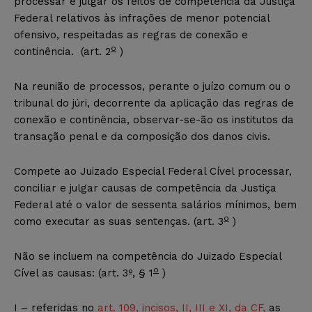
processar e julgar os feitos de competência da Justiça
Federal relativos às infrações de menor potencial
ofensivo, respeitadas as regras de conexão e
o
continência. (art. 2
)
Na reunião de processos, perante o juízo comum ou o
tribunal do júri, decorrente da aplicação das regras de
conexão e continência, observar-se-ão os institutos da
transação penal e da composição dos danos civis.
Compete ao Juizado Especial Federal Cível processar,
conciliar e julgar causas de competência da Justiça
Federal até o valor de sessenta salários mínimos, bem
o
como executar as suas sentenças. (art. 3
)
Não se incluem na competência do Juizado Especial
o
Cível as causas: (art. 3º, § 1
)
I – referidas no
art. 109, incisos, II, III e XI, da CF,
as