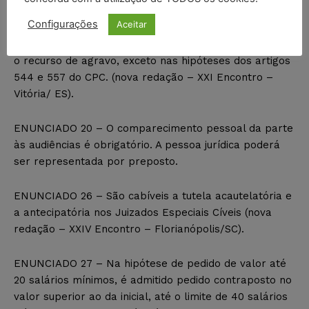
são penhoráveis.
Configurações
Aceitar
ENUNCIADO 15 – Nos Juizados Especiais não é cabível
o recurso de agravo, exceto nas hipóteses dos artigos
544 e 557 do CPC. (nova redação – XXI Encontro –
Vitória/ ES).
ENUNCIADO 20 – O comparecimento pessoal da parte
às audiências é obrigatório. A pessoa jurídica poderá
ser representada por preposto.
ENUNCIADO 26 – São cabíveis a tutela acautelatória e
a antecipatória nos Juizados Especiais Cíveis (nova
redação – XXIV Encontro – Florianópolis/SC).
ENUNCIADO 27 – Na hipótese de pedido de valor até
20 salários mínimos, é admitido pedido contraposto no
valor superior ao da inicial, até o limite de 40 salários