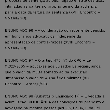
proposta de sentença ao Juiz Togado em até dez dias,
intimadas as partes no próprio termo da audiência
para a data da leitura da sentença (XVIII Encontro –
Goiânia/GO).
ENUNCIADO 96 – A condenação do recorrente vencido,
em honorários advocatícios, independe da
apresentação de contra-razões (XVIII Encontro –
Goiânia/GO).
ENUNCIADO 97 – O artigo 475, “j”, do CPC – Lei
11.323/2005 – aplica-se aos Juizados Especiais, ainda
que o valor da multa somado ao da execução
ultrapasse o valor de 40 salários mínimos (XIX
Encontro – Aracaju/SE).
ENUNCIADO 98 (Substitui o Enunciado 17) – É vedada a
acumulação SIMULTÂNEA das condições de preposto e
advogado na mesma pessoa (art. 35, I e 36, II da Lei