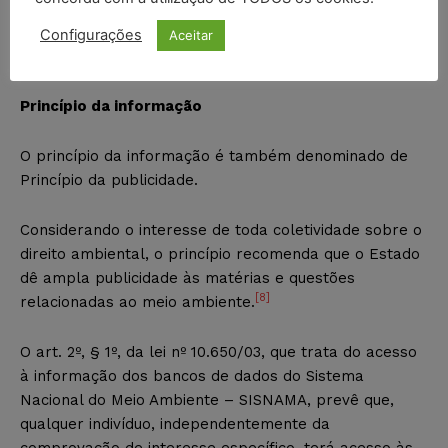
Federal, ou pela exigência de estudo prévio de impacto
ambiental, conforme previsto no inciso IV, do art. 225,
Configurações
Aceitar
da Constituição Federal.
Princípio da informação
O princípio da informação é também denominado de
Princípio da publicidade.
Considerando o interesse de toda coletividade sobre o
direito ambiental, o princípio recomenda que o Estado
dê ampla publicidade às matérias e questões
[8]
relacionadas ao meio ambiente.
O art. 2º, § 1º, da lei nº 10.650/03, que trata do acesso
à informação dos bancos de dados do Sistema
Nacional do Meio Ambiente – SISNAMA, prevê que,
qualquer indivíduo, independentemente da
comprovação de interesse específico, terá acesso às