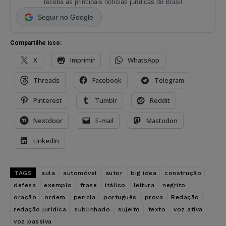
receba as principais notícias jurídicas do Brasil
Seguir no Google
Compartilhe isso:
X
Imprimir
WhatsApp
Threads
Facebook
Telegram
Pinterest
Tumblr
Reddit
Nextdoor
E-mail
Mastodon
LinkedIn
TAGS
aula
automóvel
autor
big idea
construção
defesa
exemplo
frase
itálico
leitura
negrito
oração
ordem
perícia
português
prova
Redação
redação jurídica
sublinhado
sujeito
texto
voz ativa
voz passiva