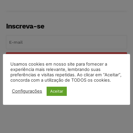
Inscreva-se
INSCREVER
Usamos cookies em nosso site para fornecer a
experiência mais relevante, lembrando suas
Li e aceito a
Política de Privacidade
.
preferências e visitas repetidas. Ao clicar em “Aceitar”,
concorda com a utilização de TODOS os cookies.
Configurações
Aceitar