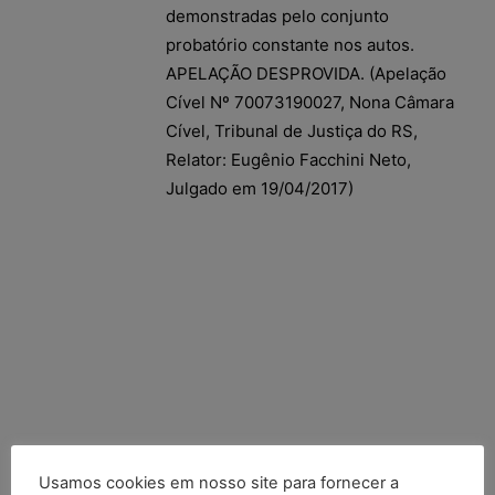
demonstradas pelo conjunto
probatório constante nos autos.
APELAÇÃO DESPROVIDA. (Apelação
Cível Nº 70073190027, Nona Câmara
Cível, Tribunal de Justiça do RS,
Relator: Eugênio Facchini Neto,
Julgado em 19/04/2017)
Usamos cookies em nosso site para fornecer a