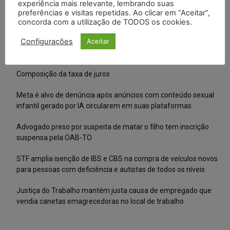
experiência mais relevante, lembrando suas
preferências e visitas repetidas. Ao clicar em “Aceitar”,
concorda com a utilização de TODOS os cookies.
Configurações
Aceitar
Posts Recentes
Composição da taxa de juros
Meta é alvo de denúncia após anúncios com conteúdo sexual
infantil gerado por IA circularem em suas plataformas
Advogado preso por suspeita de matar o filho tem inscrição
suspensa pela OAB-TO
STF amplia isenção de IBS e CBS na compra de veículos novos
para pessoas com deficiência e autistas de todos os níveis
Justiça do Trabalho mantém justa causa de empregado que
vendia canetas emagrecedoras no local de trabalho