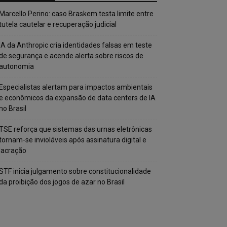
Marcello Perino: caso Braskem testa limite entre
tutela cautelar e recuperação judicial
IA da Anthropic cria identidades falsas em teste
de segurança e acende alerta sobre riscos de
autonomia
Especialistas alertam para impactos ambientais
e econômicos da expansão de data centers de IA
no Brasil
TSE reforça que sistemas das urnas eletrônicas
tornam-se invioláveis após assinatura digital e
lacração
STF inicia julgamento sobre constitucionalidade
da proibição dos jogos de azar no Brasil