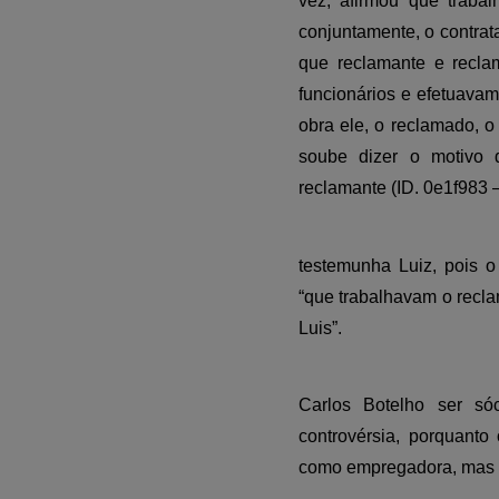
vez, afirmou que traba
conjuntamente, o contrata
que reclamante e recl
funcionários e efetuava
obra ele, o reclamado, o
soube dizer o motivo
reclamante (ID. 0e1f983 – 
testemunha Luiz, pois o
“que trabalhavam o reclam
Luis”.
Carlos Botelho ser s
controvérsia, porquanto
como empregadora, mas a