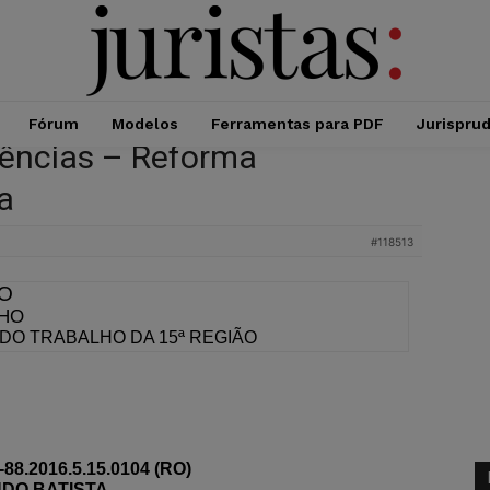
Fórum
Modelos
Ferramentas para PDF
Jurispru
dências – Reforma
a
#118513
IO
LHO
 DO TRABALHO DA 15ª REGIÃO
8.2016.5.15.0104 (RO)
DO BATISTA