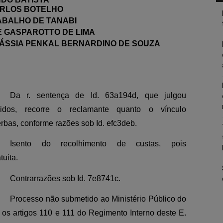
ARLOS BOTELHO
ABALHO DE TANABI
E GASPAROTTO DE LIMA
CÁSSIA PENKAL BERNARDINO DE SOUZA
Da r. sentença de Id. 63a194d, que julgou
idos, recorre o reclamante quanto o vínculo
rbas, conforme razões sob Id. efc3deb.
Isento do recolhimento de custas, pois
tuita.
Contrarrazões sob Id. 7e8741c.
Processo não submetido ao Ministério Público do
os artigos 110 e 111 do Regimento Interno deste E.