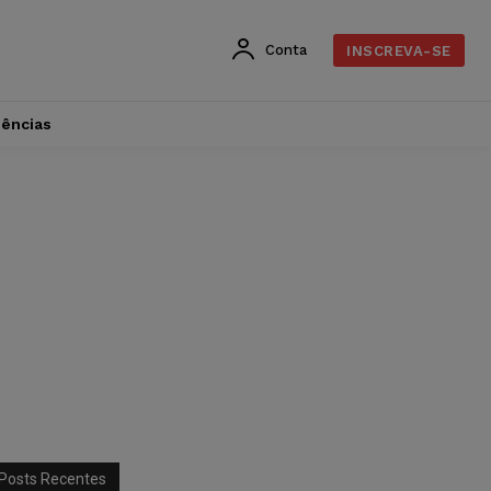
Conta
INSCREVA-SE
dências
Posts Recentes