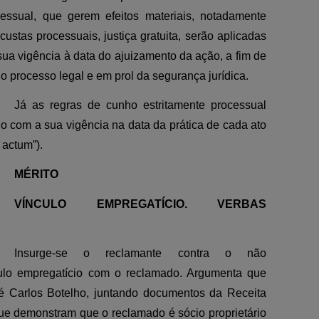
ocessual, que gerem efeitos materiais, notadamente
custas processuais, justiça gratuita, serão aplicadas
a vigência à data do ajuizamento da ação, a fim de
do processo legal e em prol da segurança jurídica.
Já as regras de cunho estritamente processual
o com a sua vigência na data da prática de cada ato
 actum”).
MÉRITO
VÍNCULO EMPREGATÍCIO. VERBAS
Insurge-se o reclamante contra o não
ulo empregatício com o reclamado. Argumenta que
sé Carlos Botelho, juntando documentos da Receita
e demonstram que o reclamado é sócio proprietário