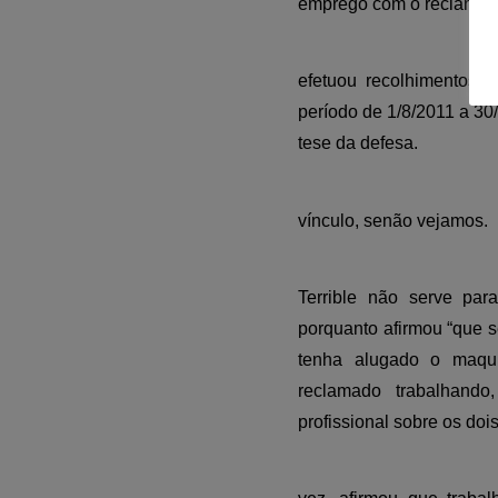
emprego com o reclamad
efetuou recolhimentos à
período de 1/8/2011 a 30/
tese da defesa.
vínculo, senão vejamos.
Terrible não serve par
porquanto afirmou “que
tenha alugado o maqui
reclamado trabalhand
profissional sobre os dois”