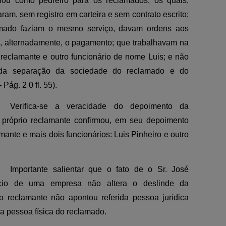
lhou como pedreiro para os reclamados, os quais,
ram, sem registro em carteira e sem contrato escrito;
amado faziam o mesmo serviço, davam ordens aos
m, alternadamente, o pagamento; que trabalhavam na
 reclamante e outro funcionário de nome Luis; e não
 da separação da sociedade do reclamado e do
Pág. 2 0 fl. 55).
Verifica-se a veracidade do depoimento da
 próprio reclamante confirmou, em seu depoimento
ante e mais dois funcionários: Luis Pinheiro e outro
Importante salientar que o fato de o Sr. José
ócio de uma empresa não altera o deslinde da
 o reclamante não apontou referida pessoa jurídica
 pessoa física do reclamado.