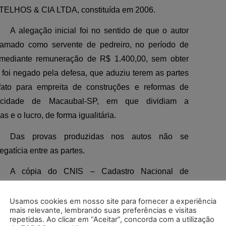
ELHOS & CIA LTDA, constituída em 2006.
A alegação inicial foi no sentido de que o autor
clamado como servente de pedreiro, no período de
 mediante remuneração de R$ 1.400,00, sem obter
foi negado pela defesa, que aduziu terem as partes
ato para empreita de construções e reformas de
 cidade de Macaubal-SP, em que dividiam a
s e o lucro, de forma igualitária.
Das provas produzidas nos autos não se
gatícia entre as partes.
A cópia do CNIS – Cadastro Nacional de
clamante (ID. b0ba603 – fl. 44) comprova que ele foi
opone – Engenharia e Comércio Ltda, de 12/7/2004
Usamos cookies em nosso site para fornecer a experiência
mais relevante, lembrando suas preferências e visitas
m que pretende o reconhecimento de vínculo de
repetidas. Ao clicar em “Aceitar”, concorda com a utilização