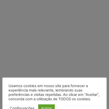
Posts Recentes
Usamos cookies em nosso site para fornecer a
experiência mais relevante, lembrando suas
IA da Anthropic cria identidades falsas em teste de segurança
preferências e visitas repetidas. Ao clicar em “Aceitar”,
e acende alerta sobre riscos de autonomia
concorda com a utilização de TODOS os cookies.
Configurações
Aceitar
Especialistas alertam para impactos ambientais e econômicos