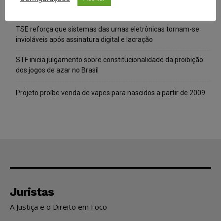
da expansão de data centers de IA no Brasil
TSE reforça que sistemas das urnas eletrônicas tornam-se
invioláveis após assinatura digital e lacração
STF inicia julgamento sobre constitucionalidade da proibição
dos jogos de azar no Brasil
Projeto proíbe venda de vapes para nascidos a partir de 2009
Juristas
A Justiça e o Direito em Foco