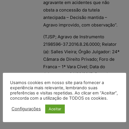
agravante em acidentes que não
obsta a concessão da tutela
antecipada – Decisão mantida –
Agravo improvido, com observação”.
(TJSP; Agravo de Instrumento
2198596-37.2016.8.26.0000; Relator
(a): Salles Vieira; Órgão Julgador: 24ª
Câmara de Direito Privado; Foro de
Franca – 1ª Vara Cível; Data do
Julgamento: 04/09/2017; Data de
Registro: 04/09/2017)
Usamos cookies em nosso site para fornecer a
experiência mais relevante, lembrando suas
preferências e visitas repetidas. Ao clicar em “Aceitar”,
concorda com a utilização de TODOS os cookies.
Configurações
Aceitar