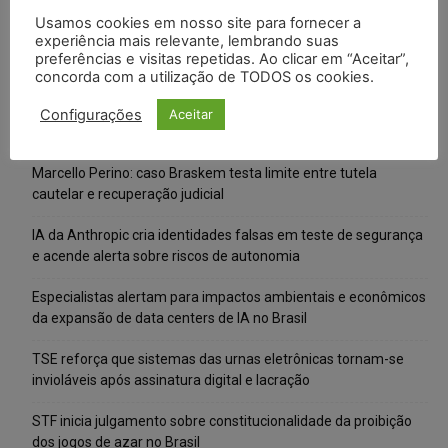
Usamos cookies em nosso site para fornecer a
experiência mais relevante, lembrando suas
preferências e visitas repetidas. Ao clicar em “Aceitar”,
concorda com a utilização de TODOS os cookies.
Configurações
Aceitar
Posts Recentes
Marcello Perino: caso Braskem testa limite entre tutela
cautelar e recuperação judicial
IA da Anthropic cria identidades falsas em teste de segurança
e acende alerta sobre riscos de autonomia
Especialistas alertam para impactos ambientais e econômicos
da expansão de data centers de IA no Brasil
TSE reforça que sistemas das urnas eletrônicas tornam-se
invioláveis após assinatura digital e lacração
STF inicia julgamento sobre constitucionalidade da proibição
dos jogos de azar no Brasil