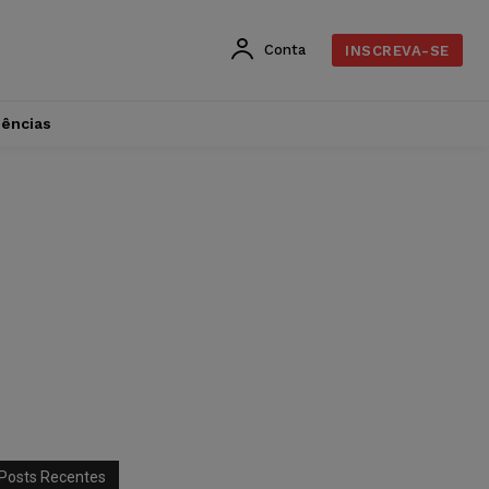
Conta
INSCREVA-SE
dências
Posts Recentes