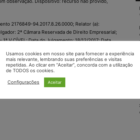
om observação. Dispositivo: recurso não provido,
ento 2176849-94.2017.8.26.0000; Relator (a):
lgador: 2ª Câmara Reservada de Direito Empresarial;
– 1ª V.CÍVEL; Data do Julgamento: 18/12/2017; Data
Usamos cookies em nosso site para fornecer a experiência
mais relevante, lembrando suas preferências e visitas
repetidas. Ao clicar em “Aceitar”, concorda com a utilização
de TODOS os cookies.
Configurações
Aceitar