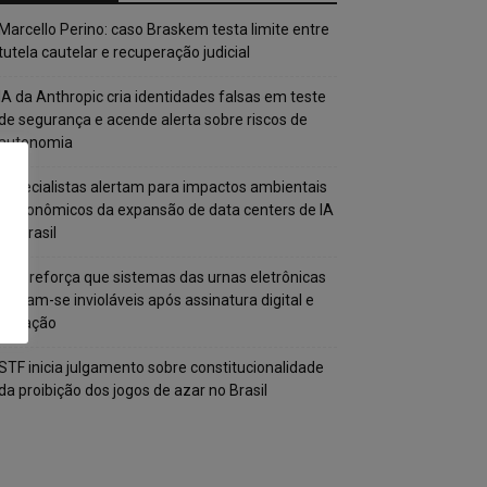
Marcello Perino: caso Braskem testa limite entre
tutela cautelar e recuperação judicial
IA da Anthropic cria identidades falsas em teste
de segurança e acende alerta sobre riscos de
autonomia
Especialistas alertam para impactos ambientais
e econômicos da expansão de data centers de IA
no Brasil
TSE reforça que sistemas das urnas eletrônicas
tornam-se invioláveis após assinatura digital e
lacração
STF inicia julgamento sobre constitucionalidade
da proibição dos jogos de azar no Brasil