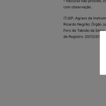
– Recurso não provido, c
com observação.
(TJSP; Agravo de Instrum
Ricardo Negrão; Órgão Ju
Foro de Taboão da Serra 
de Registro: 20/12/2017)