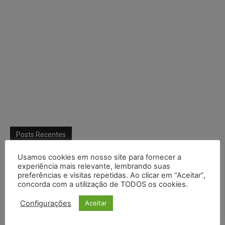
Posts Recentes
Marcello Perino: caso Braskem testa limite entre tutela
Usamos cookies em nosso site para fornecer a
cautelar e recuperação judicial
experiência mais relevante, lembrando suas
preferências e visitas repetidas. Ao clicar em “Aceitar”,
concorda com a utilização de TODOS os cookies.
IA da Anthropic cria identidades falsas em teste de segurança
e acende alerta sobre riscos de autonomia
Configurações
Aceitar
Especialistas alertam para impactos ambientais e econômicos