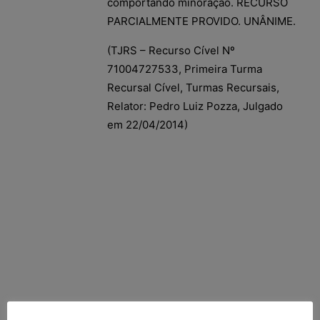
comportando minoração. RECURSO
PARCIALMENTE PROVIDO. UNÂNIME.
(TJRS – Recurso Cível Nº
71004727533, Primeira Turma
Recursal Cível, Turmas Recursais,
Relator: Pedro Luiz Pozza, Julgado
em 22/04/2014)